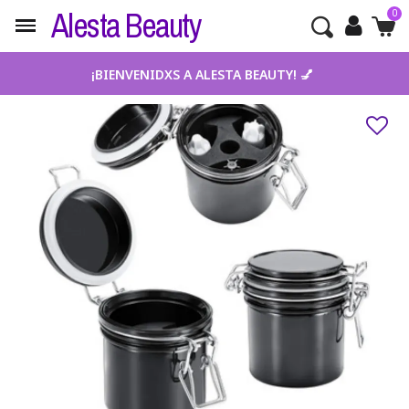
Alesta Beauty
¡BIENVENIDXS A ALESTA BEAUTY! 💅