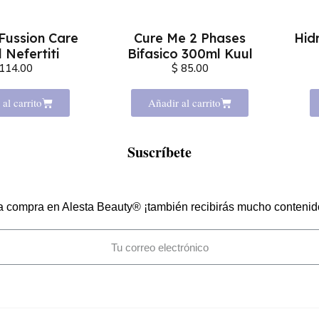
 Fussion Care
Cure Me 2 Phases
Hid
 Nefertiti
Bifasico 300ml Kuul
 114.00
$ 85.00
al carrito
Añadir al carrito
Suscríbete
a compra en Alesta Beauty® ¡también recibirás mucho contenido 